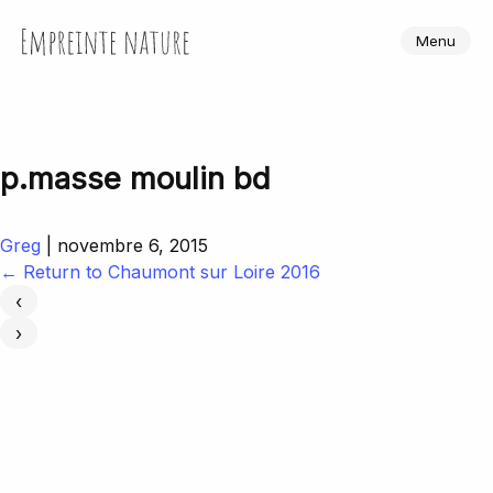
Skip
to
Empreinte Nature
Menu
the
content
p.masse moulin bd
Greg
|
novembre 6, 2015
←
Return to Chaumont sur Loire 2016
‹
›