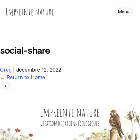
Skip
to
Empreinte Nature
Menu
the
content
social-share
Greg
|
décembre 12, 2022
←
Return to Home
‹