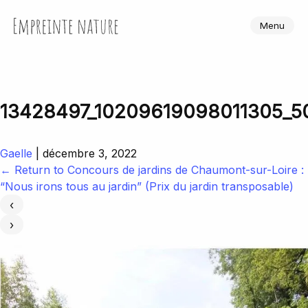
Skip
to
Empreinte Nature
Menu
the
content
13428497_10209619098011305_5
Gaelle
|
décembre 3, 2022
←
Return to Concours de jardins de Chaumont-sur-Loire :
“Nous irons tous au jardin” (Prix du jardin transposable)
‹
›