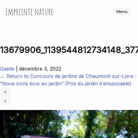
Skip
to
Empreinte Nature
Menu
the
content
13679906_1139544812734148_37
Gaelle
|
décembre 3, 2022
←
Return to Concours de jardins de Chaumont-sur-Loire :
“Nous irons tous au jardin” (Prix du jardin transposable)
‹
›