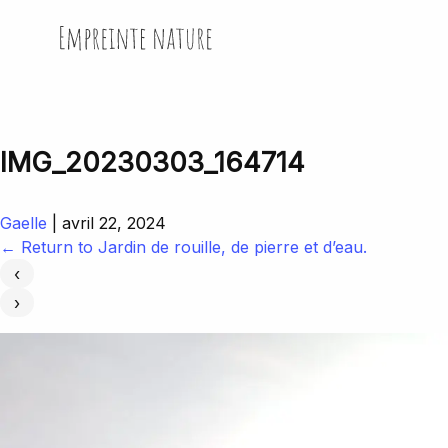
Skip
to
Empreinte Nature
the
content
IMG_20230303_164714
Gaelle
|
avril 22, 2024
←
Return to Jardin de rouille, de pierre et d’eau.
‹
›