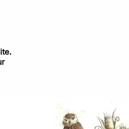
te.
ur