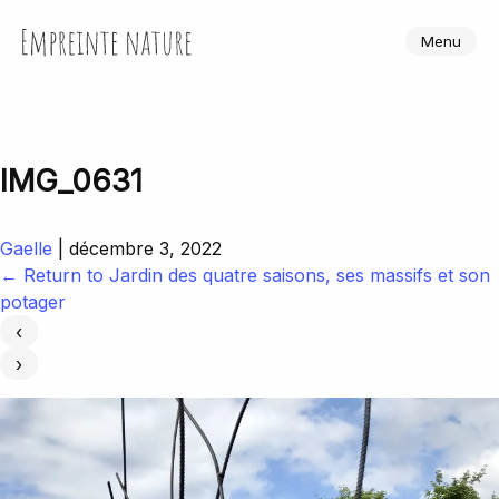
Skip
to
Empreinte Nature
Menu
the
content
IMG_0631
Gaelle
|
décembre 3, 2022
←
Return to Jardin des quatre saisons, ses massifs et son
potager
‹
›