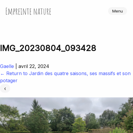
Skip
to
Empreinte Nature
Menu
the
content
IMG_20230804_093428
Gaelle
|
avril 22, 2024
←
Return to Jardin des quatre saisons, ses massifs et son
potager
‹