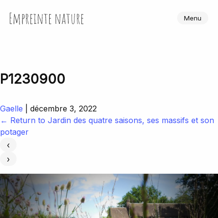
Skip
to
Empreinte Nature
Menu
the
content
P1230900
Gaelle
|
décembre 3, 2022
←
Return to Jardin des quatre saisons, ses massifs et son
potager
‹
›