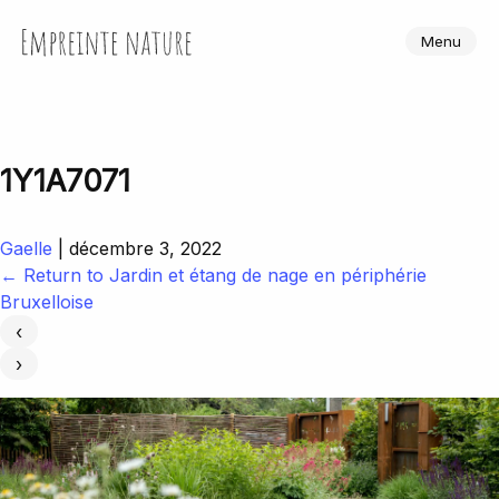
Skip
to
Empreinte Nature
Menu
the
content
1Y1A7071
Gaelle
|
décembre 3, 2022
←
Return to Jardin et étang de nage en périphérie
Bruxelloise
‹
›