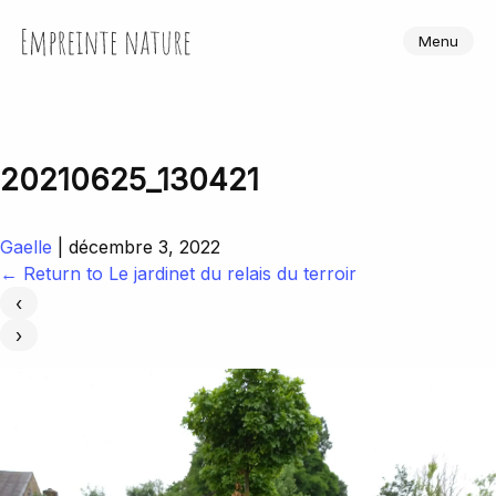
Skip
to
Empreinte Nature
Menu
the
content
20210625_130421
Gaelle
|
décembre 3, 2022
←
Return to Le jardinet du relais du terroir
‹
›