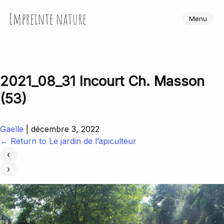
Skip
to
Empreinte Nature
Menu
the
content
2021_08_31 Incourt Ch. Masson
(53)
Gaelle
|
décembre 3, 2022
←
Return to Le jardin de l’apiculteur
‹
›