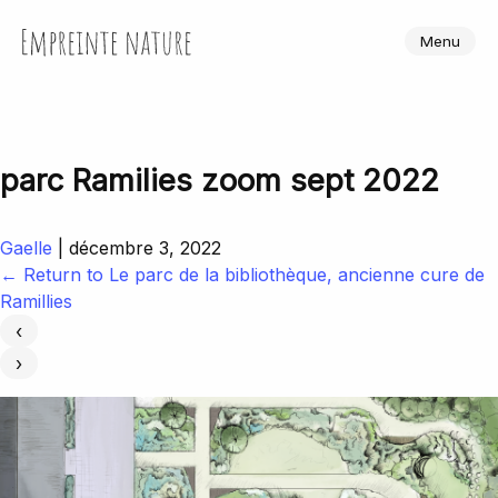
Skip
to
Empreinte Nature
Menu
the
content
parc Ramilies zoom sept 2022
Gaelle
|
décembre 3, 2022
←
Return to Le parc de la bibliothèque, ancienne cure de
Ramillies
‹
›