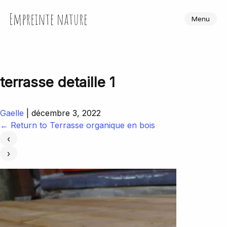
Skip
to
Empreinte Nature
Menu
the
content
terrasse detaille 1
Gaelle
|
décembre 3, 2022
←
Return to Terrasse organique en bois
‹
›