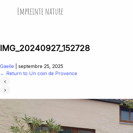
Skip
to
Empreinte Nature
the
content
IMG_20240927_152728
Gaelle
|
septembre 25, 2025
←
Return to Un coin de Provence
‹
›