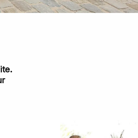
te.
ur