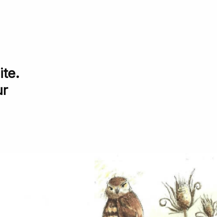
te.
ur