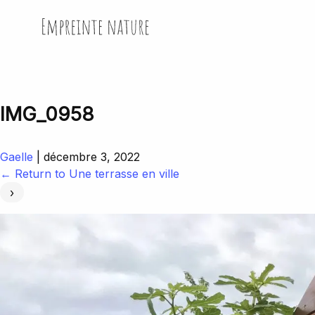
Skip
to
Empreinte Nature
the
content
IMG_0958
Gaelle
|
décembre 3, 2022
←
Return to Une terrasse en ville
›