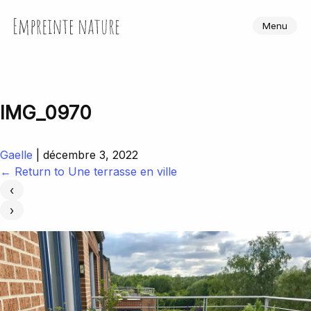
Skip
to
Empreinte Nature
Menu
the
content
IMG_0970
Gaelle
|
décembre 3, 2022
←
Return to Une terrasse en ville
‹
›