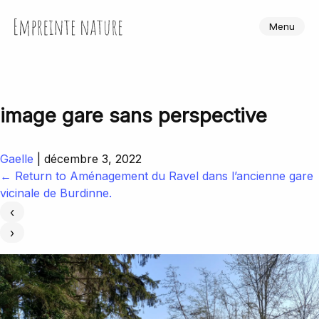
Skip
to
Empreinte Nature
Menu
the
content
image gare sans perspective
Gaelle
|
décembre 3, 2022
←
Return to Aménagement du Ravel dans l’ancienne gare
vicinale de Burdinne.
‹
›