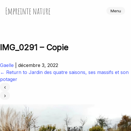
Skip
to
Empreinte Nature
Menu
the
content
IMG_0291 – Copie
Gaelle
|
décembre 3, 2022
←
Return to Jardin des quatre saisons, ses massifs et son
potager
‹
›