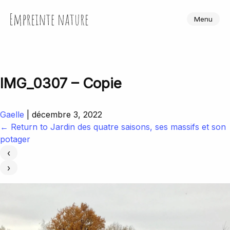
Skip
to
Empreinte Nature
Menu
the
content
IMG_0307 – Copie
Gaelle
|
décembre 3, 2022
←
Return to Jardin des quatre saisons, ses massifs et son
potager
‹
›