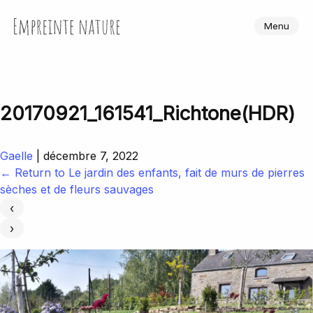
Skip
to
Empreinte Nature
Menu
the
content
20170921_161541_Richtone(HDR)
Gaelle
|
décembre 7, 2022
←
Return to Le jardin des enfants, fait de murs de pierres
sèches et de fleurs sauvages
‹
›