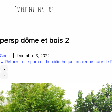
Skip
to
Empreinte Nature
the
content
persp dôme et bois 2
Gaelle
|
décembre 3, 2022
←
Return to Le parc de la bibliothèque, ancienne cure de R
‹
›