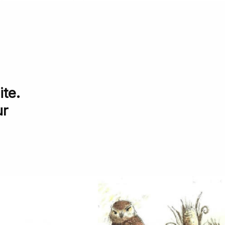
te.
ur