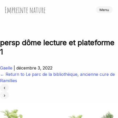
Skip
to
Empreinte Nature
Menu
the
content
persp dôme lecture et plateforme
1
Gaelle
|
décembre 3, 2022
←
Return to Le parc de la bibliothèque, ancienne cure de
Ramillies
‹
›