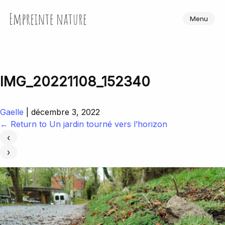
Skip
to
Empreinte Nature
Menu
the
content
IMG_20221108_152340
Gaelle
|
décembre 3, 2022
←
Return to Un jardin tourné vers l’horizon
‹
›